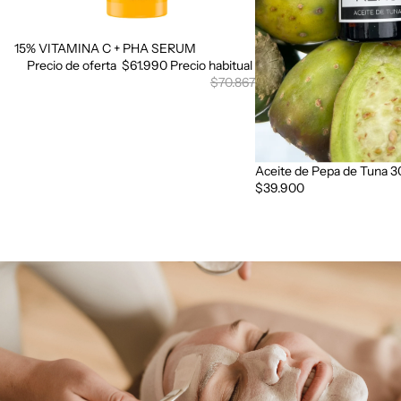
15% VITAMINA C + PHA SERUM
Oferta
Precio de oferta
$61.990
Precio habitual
$70.867
Aceite de Pepa de Tuna 3
$39.900