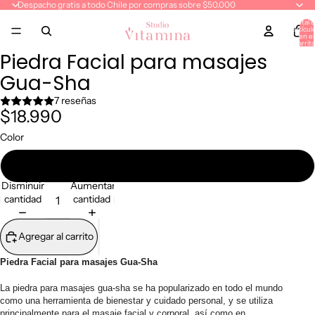
Despacho gratis a todo Chile por compras sobre $50.000
Total 
artícul
en el
carrito
0
Piedra Facial para masajes
Gua-Sha
7 reseñas
$18.990
Color
blanco
Disminuir
Aumentar
cantidad
cantidad
Agregar al carrito
Piedra Facial para masajes Gua-Sha
La piedra para masajes gua-sha se ha popularizado en todo el mundo
como una herramienta de bienestar y cuidado personal, y se utiliza
principalmente para el masaje facial y corporal, así como en