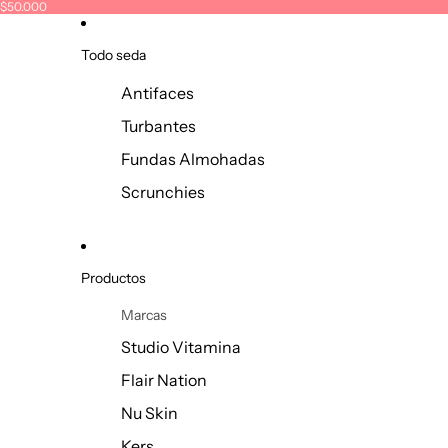
e $50.000
Todo seda
Antifaces
Turbantes
Fundas Almohadas
Scrunchies
Productos
Marcas
Studio Vitamina
Flair Nation
Nu Skin
Kers