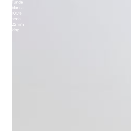
Funda
blanca
100%
seda
22mm
king