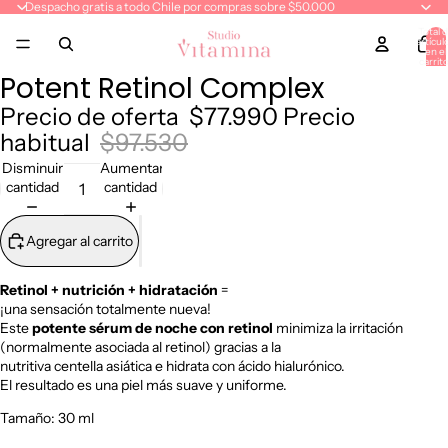
Despacho gratis a todo Chile por compras sobre $50.000
Total 
artícul
en el
carrito
0
Potent Retinol Complex
Precio de oferta
$77.990
Precio
habitual
$97.530
Disminuir
Aumentar
cantidad
cantidad
Agregar al carrito
Retinol + nutrición + hidratación
=
¡una sensación totalmente nueva!
Este
potente sérum de noche con retinol
minimiza la irritación
(normalmente asociada al retinol) gracias a la
nutritiva centella asiática e hidrata con ácido hialurónico.
El resultado es una piel más suave y uniforme.
Tamaño: 30 ml