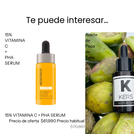
Te puede interesar...
15%
Aceite
VITAMINA
de
C
Pepa
+
de
PHA
Tuna
SERUM
30
ml
15% VITAMINA C + PHA SERUM
Oferta
Precio de oferta
$61.990
Precio habitual
$70.867