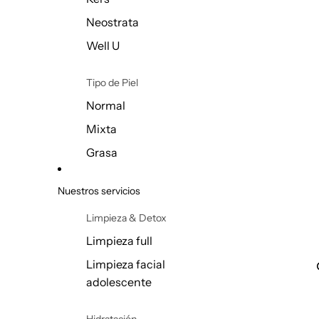
Neostrata
Well U
Tipo de Piel
Normal
Mixta
Grasa
Sensible
Nuestros servicios
Seca
Limpieza & Detox
Rutinas
Limpieza full
Rutina AM
Limpieza facial
adolescente
Rutina PM
Maquillaje
Hidratación