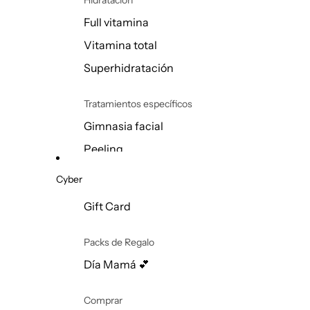
Full vitamina
Tratar
Vitamina total
Acné & Brotes
Superhidratación
Antiedad y Arrugas
Hidratación
Tratamientos específicos
Manchas
Gimnasia facial
Poros dilatados
Peeling
Luminosidad
Cyber
Flacidez
Todos los tratamientos
Limpieza
Gift Card
Limpieza full
Sets
Limpieza facial
Packs de Regalo
adolescente
Protección solar
Día Mamá 💕
Full vitamina
Vitamina total
Comprar