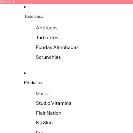
e $50.000
Todo seda
Antifaces
Turbantes
Fundas Almohadas
Scrunchies
Productos
Marcas
Studio Vitamina
Flair Nation
Nu Skin
Kers