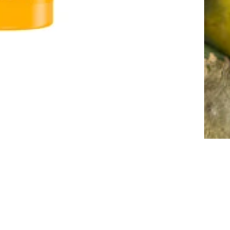
Precio de oferta
$74.250
Precio habitual
$82.500
Agregar 