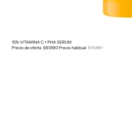
15% VITAMINA C + PHA SERUM
Oferta
Precio de oferta
$61.990
Precio habitual
$70.867